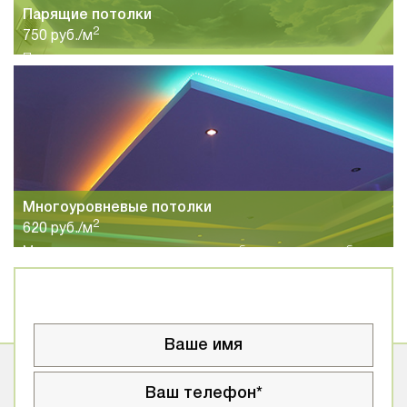
Парящие потолки
2
750 руб./м
Парящие натяжные потолки станут хорошим вариантом для
спальни, гостиной, кухни или коридоров с прихожей.
Сочетание легкого полотна и светодиодной подсветки
позволит создавать цвет под настроение.
Многоуровневые потолки
2
620 руб./м
Многоуровневые натяжные потолки будут хорошим выбором
для больших и высоких помещений. Различное сочетание
цветов и форм позволит вам добиться неповторимого
результата.