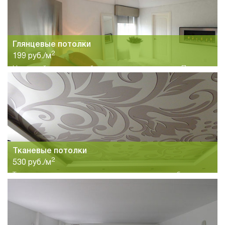
Глянцевые потолки
2
199 руб./м
Недорогой и популярный вид натяжных потолков в Перми.
Большой выбор цветов и высокое качество по
привлекательной цене..
Тканевые потолки
2
530 руб./м
Тканевые натяжные потолки это интересное и необычное
решение для больших залов с высокими потолками. Высокое
качество материалов и большой выбор тканей и рисунков.