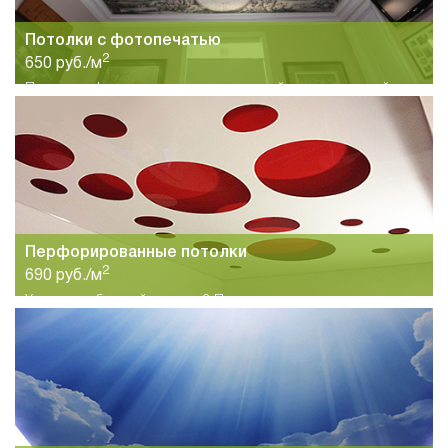
Потолки с фотопечатью
2
650 руб./м
Потолок с фотопечатью идеально подойдет для детской
комнаты. Большой выбор вариантов изображений на
полотне.
Перфорированные потолки
2
690 руб./м
Хотите необычный потолок? Предлагаем вам
перфорированные потолки. Дизайн любой сложности в
короткие сроки.