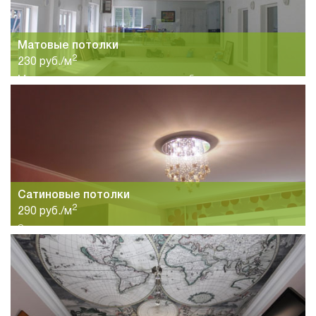
Матовые потолки
2
230 руб./м
Матовые потолки станут хорошим выбором для спальни,
гостиной, кухни и других помещений. большой выбор цветов
и высокое качество материалов.
Сатиновые потолки
2
290 руб./м
Эстетическая красота и элегантность сатиновых потолков
подчеркнут интерьер любого помещения. Красота и
качество потолков по привлекательной цене.