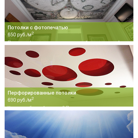
Потолки с фотопечатью
2
650 руб./м
Потолок с фотопечатью идеально подойдет для детской
комнаты. Большой выбор вариантов изображений на
полотне.
Перфорированные потолки
2
690 руб./м
Хотите необычный потолок? Предлагаем вам
перфорированные потолки. Дизайн любой сложности в
короткие сроки.