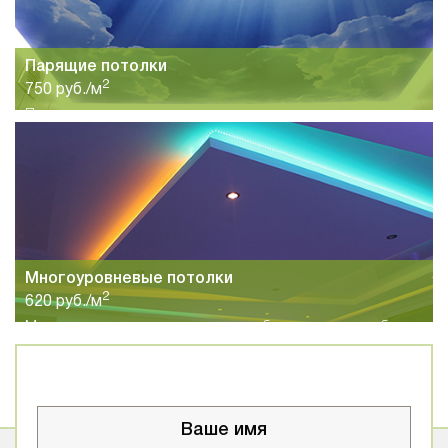
Парящие потолки
2
750 руб./м
Парящие натяжные потолки станут хорошим вариантом для
спальни, гостиной, кухни или коридоров с прихожей.
Сочетание легкого полотна и светодиодной подсветки
позволит создавать цвет под настроение.
Многоуровневые потолки
2
620 руб./м
Многоуровневые натяжные потолки будут хорошим выбором
для больших и высоких помещений. Различное сочетание
цветов и форм позволит вам добиться неповторимого
результата.