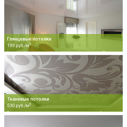
Глянцевые потолки
2
199 руб./м
Недорогой и популярный вид натяжных потолков в Перми.
Большой выбор цветов и высокое качество по
привлекательной цене..
Тканевые потолки
2
530 руб./м
Тканевые натяжные потолки это интересное и необычное
решение для больших залов с высокими потолками. Высокое
качество материалов и большой выбор тканей и рисунков.