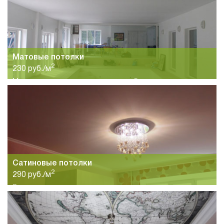
Матовые потолки
2
230 руб./м
Матовые потолки станут хорошим выбором для спальни,
гостиной, кухни и других помещений. большой выбор цветов
и высокое качество материалов.
Сатиновые потолки
2
290 руб./м
Эстетическая красота и элегантность сатиновых потолков
подчеркнут интерьер любого помещения. Красота и
качество потолков по привлекательной цене.