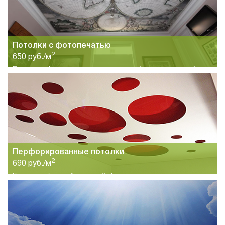
Потолки с фотопечатью
2
650 руб./м
Потолок с фотопечатью идеально подойдет для детской
комнаты. Большой выбор вариантов изображений на
полотне.
Перфорированные потолки
2
690 руб./м
Хотите необычный потолок? Предлагаем вам
перфорированные потолки. Дизайн любой сложности в
короткие сроки.