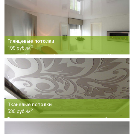
Глянцевые потолки
2
199 руб./м
Недорогой и популярный вид натяжных потолков в Перми.
Большой выбор цветов и высокое качество по
привлекательной цене..
Тканевые потолки
2
530 руб./м
Тканевые натяжные потолки это интересное и необычное
решение для больших залов с высокими потолками. Высокое
качество материалов и большой выбор тканей и рисунков.