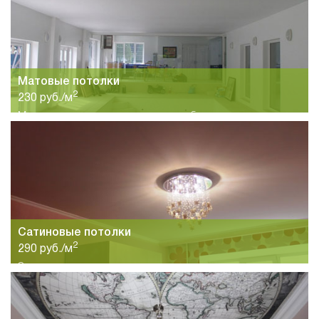
Матовые потолки
2
230 руб./м
Матовые потолки станут хорошим выбором для спальни,
гостиной, кухни и других помещений. большой выбор цветов
и высокое качество материалов.
Сатиновые потолки
2
290 руб./м
Эстетическая красота и элегантность сатиновых потолков
подчеркнут интерьер любого помещения. Красота и
качество потолков по привлекательной цене.