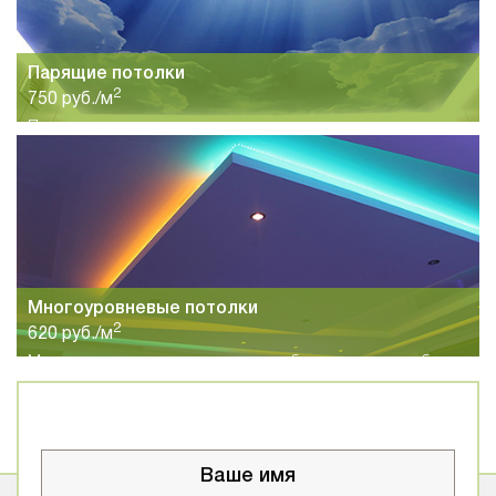
Парящие потолки
2
750 руб./м
Парящие натяжные потолки станут хорошим вариантом для
спальни, гостиной, кухни или коридоров с прихожей.
Сочетание легкого полотна и светодиодной подсветки
позволит создавать цвет под настроение.
Многоуровневые потолки
2
620 руб./м
Многоуровневые натяжные потолки будут хорошим выбором
для больших и высоких помещений. Различное сочетание
цветов и форм позволит вам добиться неповторимого
результата.